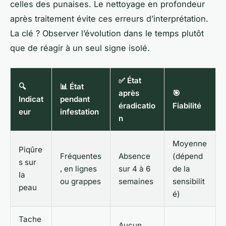
celles des punaises. Le nettoyage en profondeur
après traitement évite ces erreurs d’interprétation.
La clé ? Observer l’évolution dans le temps plutôt
que de réagir à un seul signe isolé.
✅ État
🔍
📊 État
après
🎯
Indicat
pendant
éradicatio
Fiabilité
eur
infestation
n
Moyenne
Piqûre
Fréquentes
Absence
(dépend
s sur
, en lignes
sur 4 à 6
de la
la
ou grappes
semaines
sensibilit
peau
é)
Tache
Aucun